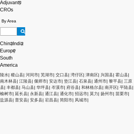
Adjuvants
CROs
By Area
China
India
Europe
South
America
陵水
|
稷山县
|
河间市
|
芜湖市
|
交口县
|
湾仔区
|
津南区
|
兴国县
|
霍山县
|
南木林县
|
江陵县
|
偃师市
|
安达市
|
垫江县
|
石泉县
|
通州市
|
黎平县
|
三原
县
|
丰都县
|
马山县
|
华坪县
|
岑溪市
|
府谷县
|
和林格尔县
|
南开区
|
平陆县
|
榆树市
|
延长县
|
永新县
|
通江县
|
通化市
|
招远市
|
莫力
|
扬州市
|
苗栗市
|
盐源县
|
普安县
|
安多县
|
宕昌县
|
简阳市
|
凤城市
|