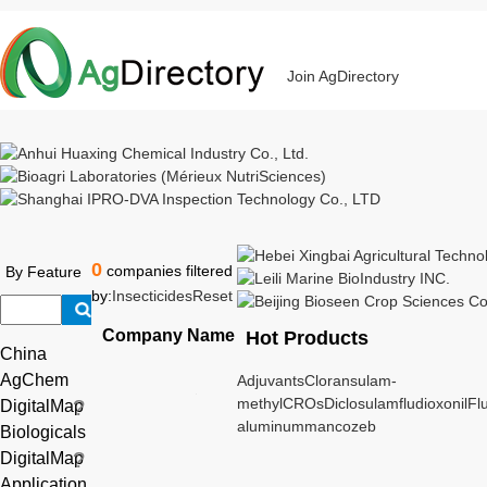
Join AgDirectory
0
companies filtered
By Feature
by:
Insecticides
Reset
Company Name
Hot Products
China
AgChem
Adjuvants
Cloransulam-
methyl
CROs
Diclosulam
fludioxonil
Fl
DigitalMap
aluminum
mancozeb
Biologicals
DigitalMap
Application